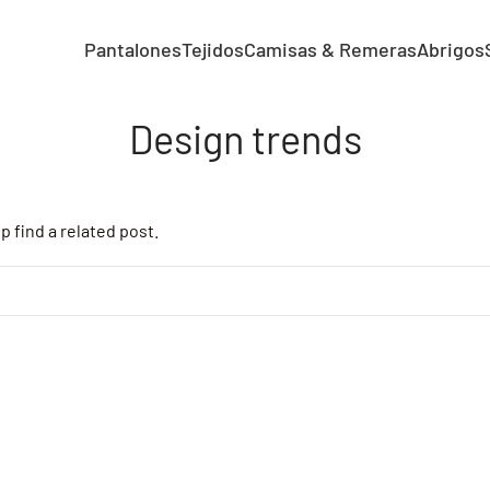
Pantalones
Tejidos
Camisas & Remeras
Abrigos
Design trends
p find a related post.